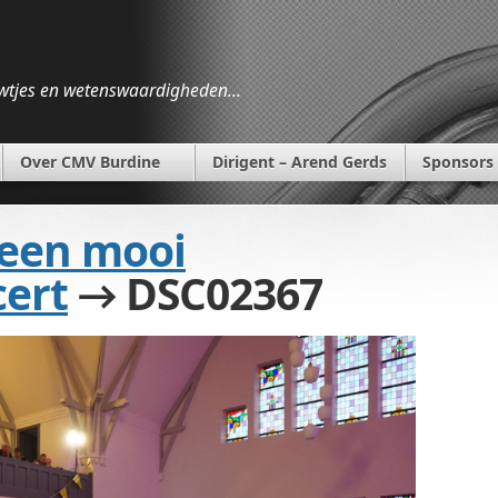
wtjes en wetenswaardigheden…
Over CMV Burdine
Dirigent – Arend Gerds
Sponsors
 een mooi
ert
→ DSC02367