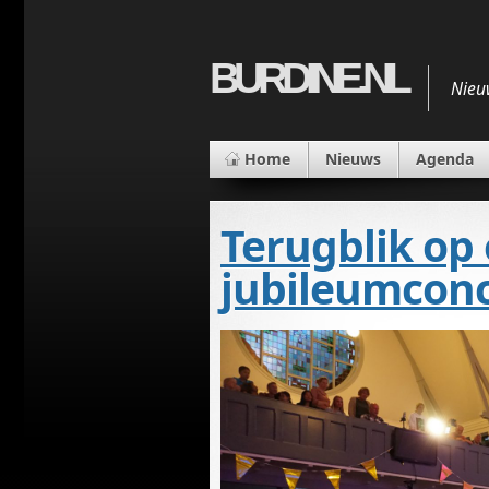
BURDINE.NL
Nieu
Home
Nieuws
Agenda
Terugblik op
jubileumconc