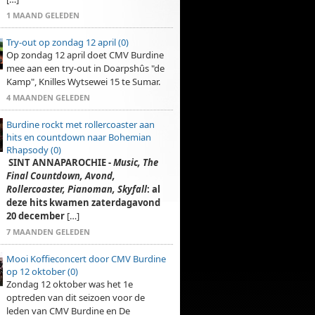
1 MAAND GELEDEN
Try-out op zondag 12 april (0)
Op zondag 12 april doet CMV Burdine
mee aan een try-out in Doarpshûs "de
Kamp", Knilles Wytsewei 15 te Sumar.
4 MAANDEN GELEDEN
Burdine rockt met rollercoaster aan
hits en countdown naar Bohemian
Rhapsody (0)
SINT ANNAPAROCHIE -
Music, The
Final Countdown, Avond,
Rollercoaster, Pianoman, Skyfall
: al
deze hits kwamen zaterdagavond
20 december
[…]
7 MAANDEN GELEDEN
Mooi Koffieconcert door CMV Burdine
op 12 oktober (0)
Zondag 12 oktober was het 1e
optreden van dit seizoen voor de
leden van CMV Burdine en De