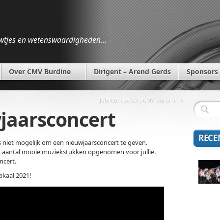
wtjes en wetenswaardigheden…
Over CMV Burdine
Dirigent – Arend Gerds
Sponsors
»
Jubileumconcert CMV Burdine
jaarsconcert
RECE
 niet mogelijk om een nieuwjaarsconcert te geven.
aantal mooie muziekstukken opgenomen voor jullie.
ncert.
kaal 2021!