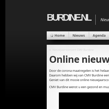
BURDINE.NL
Nieu
Home
Nieuws
Agenda
«
Nieuwjaarsconcert CMV Burdine
Online nieuw
Door de corona maatregelen is het helaas
Daarom hebben wij van CMV Burdine een 
Geniet van dit mooie online nieuwjaarsco
CMV Burdine wenst u een gezond en muzi